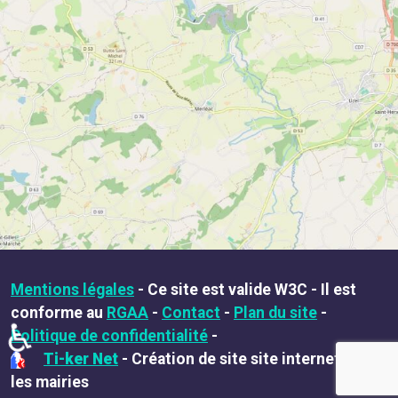
Mentions légales
- Ce site est valide W3C - Il est
conforme au
RGAA
-
Contact
-
Plan du site
-
♿
Administration
Politique de confidentialité
-
Ti-ker Net
- Création de site site internet pour
les mairies